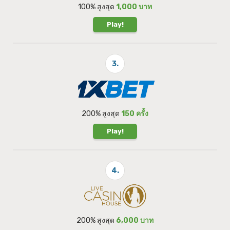
100% สูงสุด
1,000 บาท
Play!
3.
200% สูงสุด
150 ครั้ง
Play!
4.
200% สูงสุด
6,000 บาท