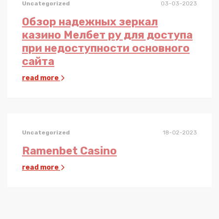
Uncategorized
03-03-2023
Обзор надежных зеркал
казино Мелбет ру для доступа
при недоступности основного
сайта
read more
Uncategorized
18-02-2023
Ramenbet Casino
read more