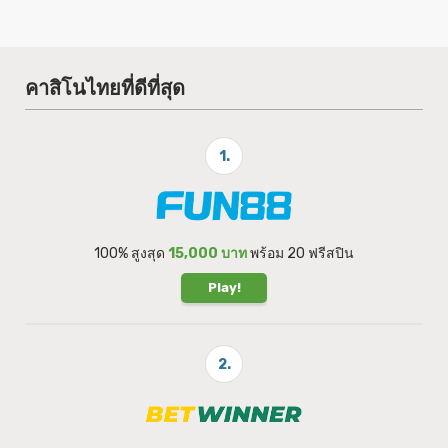
คาสิโนไทยที่ดีที่สุด
1.
100% สูงสุด
15,000 บาท
พร้อม 20 ฟรีสปิน
Play!
2.