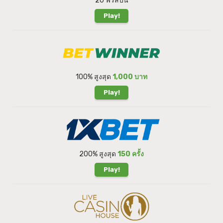
20 ฟรีสปิน
Play!
100% สูงสุด
1,000 บาท
Play!
200% สูงสุด
150 ครั้ง
Play!