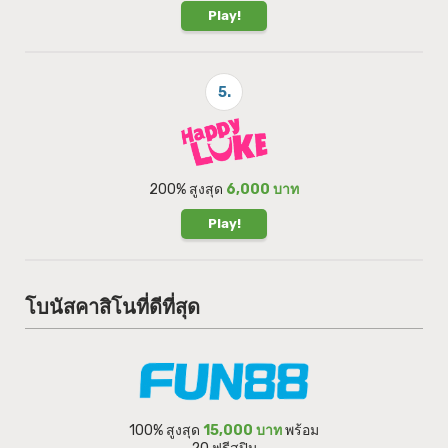
Play!
5.
200% สูงสุด
6,000 บาท
Play!
โบนัสคาสิโนที่ดีที่สุด
100% สูงสุด
15,000 บาท
พร้อม