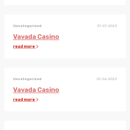
Uncategorized
31-07-2023
Vavada Casino
read more
Uncategorized
01-06-2023
Vavada Casino
read more