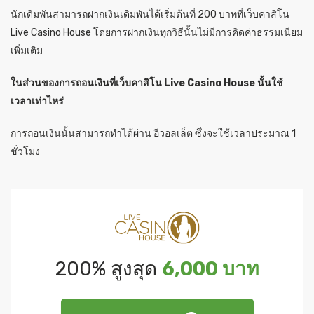
นักเดิมพันสามารถฝากเงินเดิมพันได้เริ่มต้นที่ 200 บาทที่เว็บคาสิโน
Live Casino House โดยการฝากเงินทุกวิธีนั้นไม่มีการคิดค่าธรรมเนียม
เพิ่มเติม
ในส่วนของการถอนเงินที่เว็บคาสิโน Live Casino House นั้นใช้
เวลาเท่าไหร่
การถอนเงินนั้นสามารถทำได้ผ่าน อีวอลเล็ต ซึ่งจะใช้เวลาประมาณ 1
ชั่วโมง
200% สูงสุด
6,000 บาท