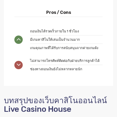
Pros / Cons
ถอนเงินได้รวดเร็วภายใน 1 ชั่วโมง
มีเกมคาสิโนให้เล่นเป็นจำนวนมาก
เกมคุณภาพที่ได้รับการสนับสนุนจากค่ายเกมดัง
ไม่สามารถโทรศัพท์ติดต่อกับฝ่ายบริการลูกค้าได้
ช่องทางถอนเงินยังไม่หลากหลายนัก
บทสรุปของเว็บคาสิโนออนไลน์
Live Casino House