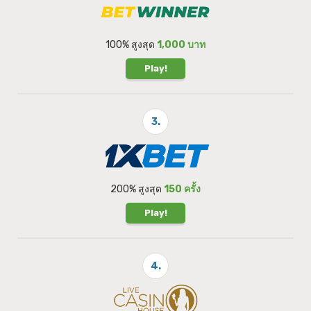
100% สูงสุด
1,000 บาท
Play!
3.
200% สูงสุด
150 ครั้ง
Play!
4.