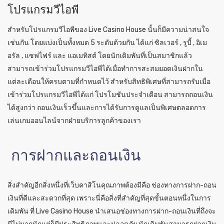
โปรแกรมวีไอพี
สำหรับโปรแกรมวีไอพีของ Live Casino House นั้นก็มีความน่าสนใจ
เช่นกัน โดยแบ่งเป็นทั้งหมด 5 ระดับด้วยกัน ได้แก่ ซิลเวอร์ , รูบี้ , อิเม
อรัล , แซฟไฟร์ และ แอเมทิสต์ โดยนักเดิมพันที่เป็นสมาชิกแล้ว
สามารถเข้าร่วมโปรแกรมวีไอพีได้เมื่อทำการสะสมยอดเงินฝากใน
แต่ละเดือนให้ครบตามที่กำหนดไว้ สำหรับสิทธิพิเศษที่สามารถรับเมื่อ
เข้าร่วมโปรแกรมวีไอพีได้แก่ โปรโมชันประจำเดือน สามารถถอนเงิน
ได้สูงกว่า ถอนเงินเร็วขึ้นและการได้รับการดูแลเป็นพิเศษตลอดการ
เล่นเกมออนไลน์จากฝ่ายบริการลูกค้าของเรา
การฝากและถอนเงิน
สิ่งสำคัญอีกสิ่งหนึ่งที่เว็บคาสิโนคุณภาพต้องมีคือ ช่องทางการฝาก-ถอน
เงินที่ดีและสะดวกที่สุด เพราะนี่คือสิ่งที่สำคัญที่สุดขั้นตอนหนึ่งในการ
เดิมพัน ที่ Live Casino House นำเสนอช่องทางการฝาก-ถอนเงินที่ถึงจะ