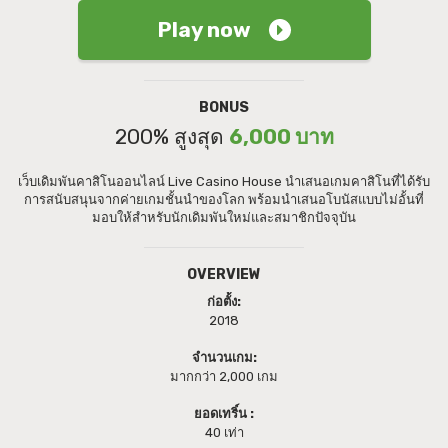
Play now
BONUS
200% สูงสุด
6,000 บาท
เว็บเดิมพันคาสิโนออนไลน์ Live Casino House นำเสนอเกมคาสิโนที่ได้รับ
การสนับสนุนจากค่ายเกมชั้นนำของโลก พร้อมนำเสนอโบนัสแบบไม่อั้นที่
มอบให้สำหรับนักเดิมพันใหม่และสมาชิกปัจจุบัน
OVERVIEW
ก่อตั้ง:
2018
จำนวนเกม:
มากกว่า 2,000 เกม
ยอดเทริ์น :
40 เท่า