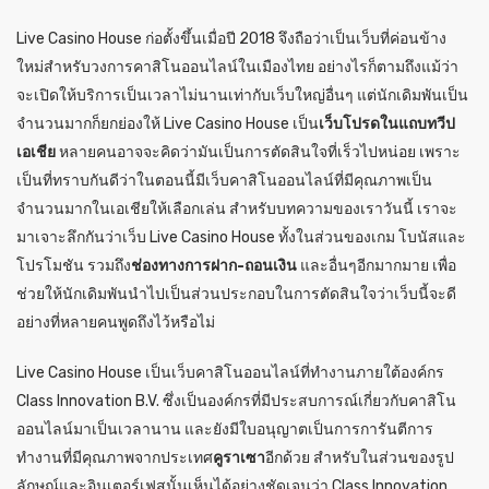
Live Casino House ก่อตั้งขึ้นเมื่อปี 2018 จึงถือว่าเป็นเว็บที่ค่อนข้าง
ใหม่สำหรับวงการคาสิโนออนไลน์ในเมืองไทย อย่างไรก็ตามถึงแม้ว่า
จะเปิดให้บริการเป็นเวลาไม่นานเท่ากับเว็บใหญ่อื่นๆ แต่นักเดิมพันเป็น
จำนวนมากก็ยกย่องให้ Live Casino House เป็น
เว็บโปรดในแถบทวีป
เอเชีย
หลายคนอาจจะคิดว่ามันเป็นการตัดสินใจที่เร็วไปหน่อย เพราะ
เป็นที่ทราบกันดีว่าในตอนนี้มีเว็บคาสิโนออนไลน์ที่มีคุณภาพเป็น
จำนวนมากในเอเชียให้เลือกเล่น สำหรับบทความของเราวันนี้ เราจะ
มาเจาะลึกกันว่าเว็บ Live Casino House ทั้งในส่วนของเกม โบนัสและ
โปรโมชัน รวมถึง
ช่องทางการฝาก-ถอนเงิน
และอื่นๆอีกมากมาย เพื่อ
ช่วยให้นักเดิมพันนำไปเป็นส่วนประกอบในการตัดสินใจว่าเว็บนี้จะดี
อย่างที่หลายคนพูดถึงไว้หรือไม่
Live Casino House เป็นเว็บคาสิโนออนไลน์ที่ทำงานภายใต้องค์กร
Class Innovation B.V. ซึ่งเป็นองค์กรที่มีประสบการณ์เกี่ยวกับคาสิโน
ออนไลน์มาเป็นเวลานาน และยังมีใบอนุญาตเป็นการการันตีการ
ทำงานที่มีคุณภาพจากประเทศ
คูราเซา
อีกด้วย สำหรับในส่วนของรูป
ลักษณ์และอินเตอร์เฟสนั้นเห็นได้อย่างชัดเจนว่า Class Innovation