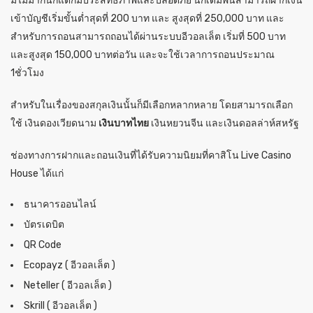
มีไม่มากนักแต่ก็มีประสิทธิภาพและปลอดภัย นักเดิมพันสามารถฝากเงิน
เข้าบัญชีเริ่มขั้นต่ำสุดที่ 200 บาท และ สูงสุดที่ 250,000 บาท และ
สำหรับการถอนสามารถถอนได้ผ่านระบบอีวอลเล็ต เริ่มที่ 500 บาท
และสูงสุด 150,000 บาทต่อวัน และจะใช้เวลาการถอนประมาณ
1ชั่วโมง
สำหรับในเรื่องของสกุลเงินนั้นก็มีเลือกหลากหลาย โดยสามารถเลือก
ใช้ เงินดองเวียดนาม
เงินบาทไทย
เงินหยวนจีน และเงินดอลล่าห์สหรัฐ
ช่องทางการฝากและถอนเงินที่ได้รับความนิยมที่คาสิโน Live Casino
House ได้แก่
ธนาคารออนไลน์
บัตรเดบิต
QR Code
Ecopayz ( อีวอลเล็ต )
Neteller ( อีวอลเล็ต )
Skrill ( อีวอลเล็ต )