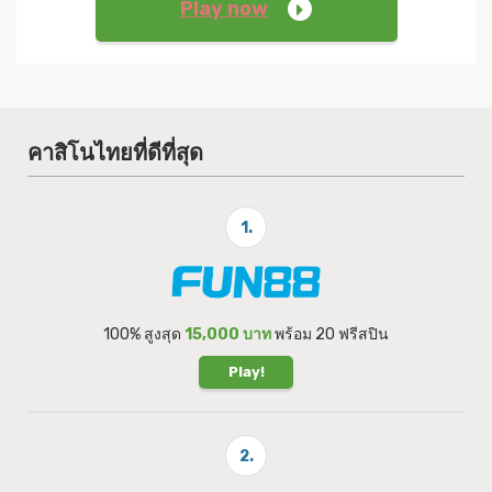
Play now
คาสิโนไทยที่ดีที่สุด
1.
100% สูงสุด
15,000 บาท
พร้อม 20 ฟรีสปิน
Play!
2.