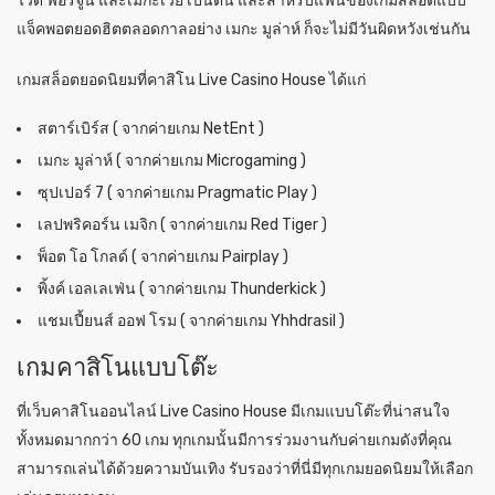
ไวด์ ฟอร์จูน และเมกะเวย์ เป็นต้น และสำหรับแฟนของเกมสล็อตแบบ
แจ็คพอตยอดฮิตตลอดกาลอย่าง เมกะ มูล่าห์ ก็จะไม่มีวันผิดหวังเช่นกัน
เกมสล็อตยอดนิยมที่คาสิโน Live Casino House ได้แก่
สตาร์เบิร์ส ( จากค่ายเกม NetEnt )
เมกะ มูล่าห์ ( จากค่ายเกม Microgaming )
ซุปเปอร์ 7 ( จากค่ายเกม Pragmatic Play )
เลปพริคอร์น เมจิก ( จากค่ายเกม Red Tiger )
พ็อต โอ โกลด์ ( จากค่ายเกม Pairplay )
พิ้งค์ เอลเลเฟ่น ( จากค่ายเกม Thunderkick )
แชมเปี้ยนส์ ออฟ โรม ( จากค่ายเกม Yhhdrasil )
เกมคาสิโนแบบโต๊ะ
ที่เว็บคาสิโนออนไลน์ Live Casino House มีเกมแบบโต๊ะที่น่าสนใจ
ทั้งหมดมากกว่า 60 เกม ทุกเกมนั้นมีการร่วมงานกับค่ายเกมดังที่คุณ
สามารถเล่นได้ด้วยความบันเทิง รับรองว่าที่นี่มีทุกเกมยอดนิยมให้เลือก